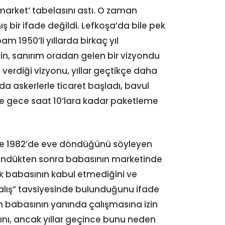
rmarket’ tabelasını astı. O zaman
ış bir ifade değildi. Lefkoşa’da bile pek
m 1950’li yıllarda birkaç yıl
için, sanırım oradan gelen bir vizyondu
verdiği vizyonu, yıllar geçtikçe daha
nda askerlerle ticaret başladı, bavul
ze gece saat 10’lara kadar paketleme
i ve 1982’de eve döndüğünü söyleyen
öndükten sonra babasının marketinde
k babasının kabul etmediğini ve
alış” tavsiyesinde bulunduğunu ifade
an babasının yanında çalışmasına izin
nı, ancak yıllar geçince bunu neden