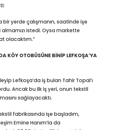
ti:
 bir yerde çalışmanın, saatinde işe
ni almamızı istedi. Oysa markette
t olacaktım.”
DA KÖY OTOBÜSÜNE BİNİP LEFKOŞA’YA
leyip Lefkoşa’da iş bulan Tahir Topal’ı
du. Ancak bu ilk iş yeri, onun tekstil
tmasını sağlayacaktı.
ekstil fabrikasında işe başladım,
l eşim Emine Hanım’la da