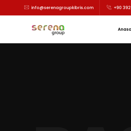
info@serenagroupkibris.com
+90 392
Anasa