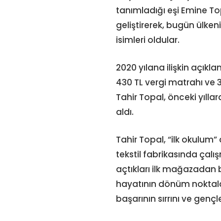
tanımladığı eşi Emine Top
geliştirerek, bugün ülk
isimleri oldular.
2020 yılana ilişkin açıkla
430 TL vergi matrahı ve 3
Tahir Topal, önceki yıllar
aldı.
Tahir Topal, “ilk okulum
tekstil fabrikasında çalı
açtıkları ilk mağazadan 
hayatının dönüm noktaları
başarının sırrını ve gençl