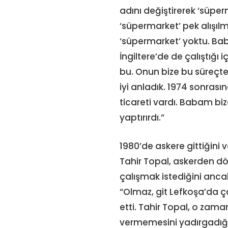
adını değiştirerek ‘süpe
‘süpermarket’ pek alışılm
‘süpermarket’ yoktu. Baba
İngiltere’de de çalıştığı 
bu. Onun bize bu süreçte 
iyi anladık. 1974 sonrası
ticareti vardı. Babam bi
yaptırırdı.”
1980’de askere gittiğin
Tahir Topal, askerden d
çalışmak istediğini anca
“Olmaz, git Lefkoşa’da ç
etti. Tahir Topal, o zam
vermemesini yadırgadığı