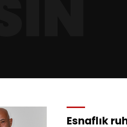
SIN
Esnaflık ru