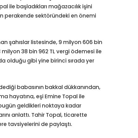
al ile başladıkları mağazacılık işini
enin perakende sektöründeki en önemi
nan şahıslar listesinde, 9 milyon 606 bin
 milyon 38 bin 962 TL vergi ödemesi ile
da olduğu gibi yine birinci sırada yer
” dediği babasının bakkal dükkanından,
şma hayatına, eşi Emine Topal ile
bugün geldikleri noktaya kadar
nı anlattı. Tahir Topal, ticarette
ere tavsiyelerini de paylaştı.