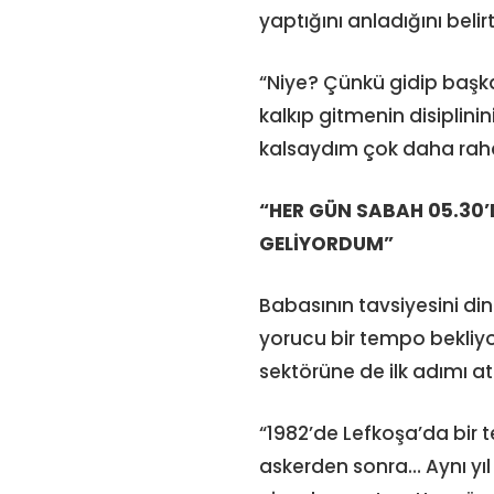
yaptığını anladığını belirt
“Niye? Çünkü gidip başka
kalkıp gitmenin disiplini
kalsaydım çok daha raha
“HER GÜN SABAH 05.30’
GELİYORDUM”
Babasının tavsiyesini din
yorucu bir tempo bekliyor
sektörüne de ilk adımı a
“1982’de Lefkoşa’da bir t
askerden sonra… Aynı yı