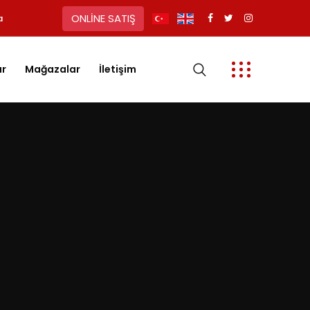
ONLİNE SATIŞ
a
ar
Mağazalar
İletişim