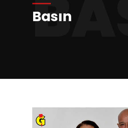
BA
Basın