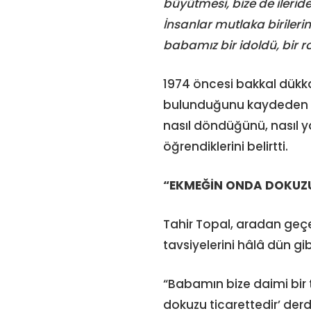
büyütmesi, bize de ilerid
İnsanlar mutlaka birilerin
babamız bir idoldü, bir r
1974 öncesi bakkal dükkan
bulunduğunu kaydeden Tahi
nasıl döndüğünü, nasıl y
öğrendiklerini belirtti.
“EKMEĞİN ONDA DOKUZU
Tahir Topal, aradan geçe
tavsiyelerini hâlâ dün gibi
“Babamın bize daimi bir 
dokuzu ticarettedir’ der