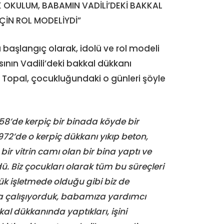
K OKULUM, BABAMIN VADİLİ’DEKİ BAKKAL
ÇİN ROL MODELİYDİ”
 başlangıç olarak, idolü ve rol modeli
ının Vadili’deki bakkal dükkanı
 Topal, çocukluğundaki o günleri şöyle
8’de kerpiç bir binada köyde bir
72’de o kerpiç dükkanı yıkıp beton,
 vitrin camı olan bir bina yaptı ve
dü. Biz çocukları olarak tüm bu süreçleri
ük işletmede olduğu gibi biz de
a çalışıyorduk, babamıza yardımcı
l dükkanında yaptıkları, işini