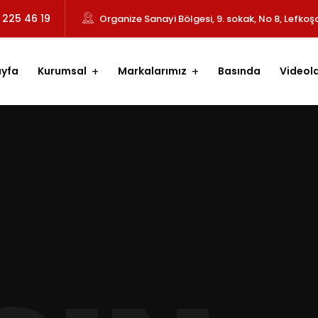
 225 46 19
Organize Sanayi Bölgesi, 9. sokak, No 8, Lefkoş
yfa
Kurumsal
Markalarımız
Basında
Videol