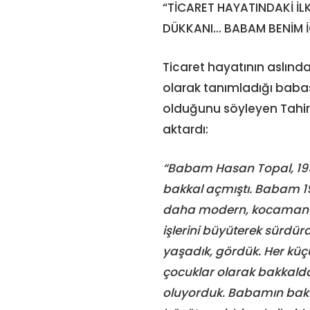
“TİCARET HAYATINDAKİ İL
DÜKKANI… BABAM BENİM İ
Ticaret hayatının aslında
olarak tanımladığı babas
olduğunu söyleyen Tahir
aktardı:
“Babam Hasan Topal, 195
bakkal açmıştı. Babam 19
daha modern, kocaman bir
işlerini büyüterek sürdür
yaşadık, gördük. Her küç
çocuklar olarak bakkald
oluyorduk. Babamın bakka