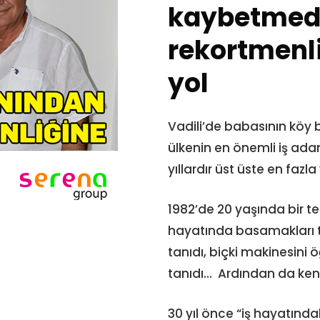
kaybetmed
rekortmenl
yol
Vadili’de babasının köy b
ülkenin en önemli iş adam
yıllardır üst üste en fazl
1982’de 20 yaşında bir te
hayatında basamakları te
tanıdı, biçki makinesini 
tanıdı… Ardından da kendi
30 yıl önce “iş hayatında