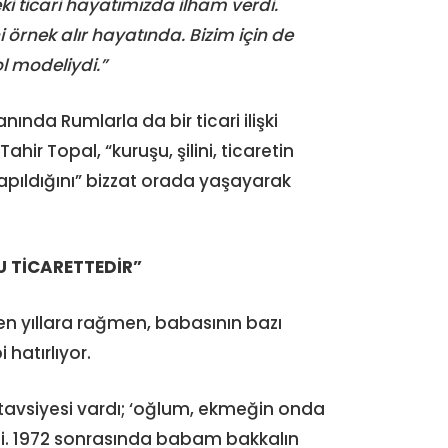
eki ticari hayatımızda ilham verdi.
i örnek alır hayatında. Bizim için de
ol modeliydi.”
ında Rumlarla da bir ticari ilişki
r Topal, “kuruşu, şilini, ticaretin
apıldığını” bizzat orada yaşayarak
 TİCARETTEDİR”
n yıllara rağmen, babasının bazı
 hatırlıyor.
tavsiyesi vardı; ‘oğlum, ekmeğin onda
di. 1972 sonrasında babam bakkalın